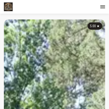
5.00
★